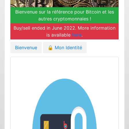
Bienvenue sur la référence pour Bitcoin et les
autres cryptomonnaies !
Buy/sell ended in June 2022. More information
is available
here
.
Bienvenue
🔒
Mon Identité