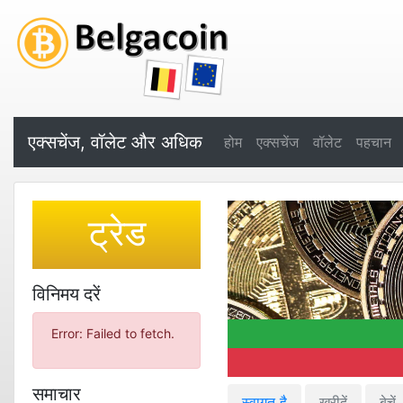
एक्सचेंज, वॉलेट और अधिक
होम
एक्सचेंज
वॉलेट
पहचान
ट्रेड
विनिमय दरें
Error: Failed to fetch.
समाचार
स्वागत है
खरीदें
बेचें