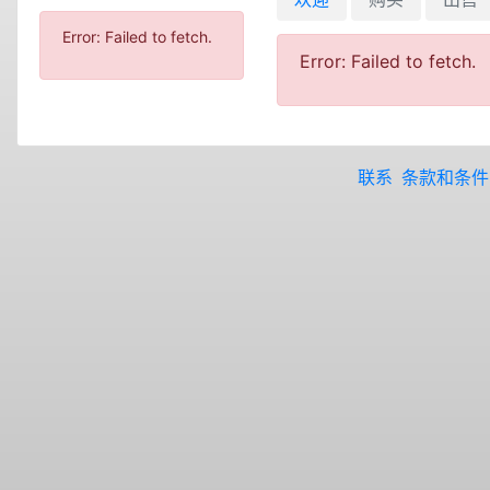
Error: Failed to fetch.
Error: Failed to fetch.
联系
条款和条件